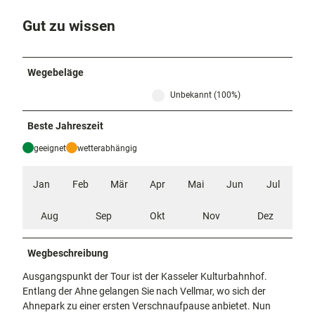
E
Gut zu wissen
d
e
r
s
Wegebeläge
e
Unbekannt (100%)
e
Beste Jahreszeit
geeignet
wetterabhängig
Jan
Feb
Mär
Apr
Mai
Jun
Jul
Aug
Sep
Okt
Nov
Dez
Wegbeschreibung
Ausgangspunkt der Tour ist der Kasseler Kulturbahnhof.
Entlang der Ahne gelangen Sie nach Vellmar, wo sich der
Ahnepark zu einer ersten Verschnaufpause anbietet. Nun