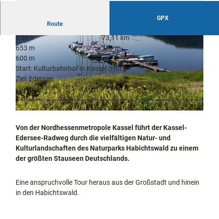
docum
Stadtführungen
Gärten
enta
Fahrrad
GPX
Route
Musee
fahren in
Kassel
n,
7:00 h
73,11 km
Kassel
mit
Kindern
Galeri
653 m
589 m
Wandern
en und
600 m
im
Sonde
Start: Kulturbahnhof in Kassel (Hbf.)
Grünen
Gastronomie
rausst
und
Ziel: Edersee
Shopping
ellung
© Maseltov / Wikimedia
en
Street
Unterkünfte
R
Art
a
Von der Nordhessenmetropole Kassel führt der Kassel-
Theat
Ausflugsziele
d
Edersee-Radweg durch die vielfältigen Natur- und
er und
in der Region
f
Kulturlandschaften des Naturparks Habichtswald zu einem
Bühne
a
der größten Stauseen Deutschlands.
nkunst
Häufig
h
gestellte
r
Fragen
Eine anspruchvolle Tour heraus aus der Großstadt und hinein
e
in den Habichtswald.
n
a
m