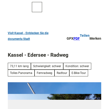
Z
u
Zur
Merkzettel
Suche
m
Karte
I
n
h
a
Visit Kassel - Entdecken Sie die
Teilen
TOP 10
l
GPX
PDF
Merken
documenta Stadt
Sehenswürdigkeiten
t
Kunst
Kassel - Edersee - Radweg
und
Kultur
Alle
73,11 km lang
Schwierigkeit: schwer
Kondition: schwer
Them
Kur in Bad
Tolles Panorama
Fernradweg
Radtour
E-Bike-Tour
en
Wilhelmshöhe
Musik,
Konze
Aktiv
rte
draußen
und
Überblick
Festiv
Parks
Entdeckertouren
als
und
und