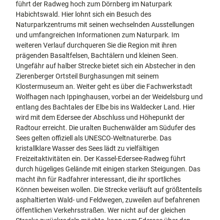
führt der Radweg hoch zum Dörnberg im Naturpark
Habichtswald. Hier lohnt sich ein Besuch des
Naturparkzentrums mit seinen wechselnden Ausstellungen
und umfangreichen Informationen zum Naturpark. Im
weiteren Verlauf durchqueren Sie die Region mit ihren
prägenden Basaltfelsen, Bachtälern und kleinen Seen.
Ungefähr auf halber Strecke bietet sich ein Abstecher in den
Zierenberger Ortsteil Burghasungen mit seinem
Klostermuseum an. Weiter geht es über die Fachwerkstadt
Wolfhagen nach Ippinghausen, vorbei an der Weidelsburg und
entlang des Bachtales der Elbe bis ins Waldecker Land. Hier
wird mit dem Edersee der Abschluss und Höhepunkt der
Radtour erreicht. Die uralten Buchenwälder am Südufer des
Sees gelten offiziell als UNESCO-Weltnaturerbe. Das
kristallklare Wasser des Sees lädt zu vielfältigen
Freizeitaktivitäten ein. Der Kassel-Edersee-Radweg führt
durch hügeliges Gelände mit einigen starken Steigungen. Das
macht ihn für Radfahrer interessant, die ihr sportliches
Können beweisen wollen. Die Strecke verläuft auf größtenteils
asphaltierten Wald- und Feldwegen, zuweilen auf befahrenen
öffentlichen Verkehrsstraßen. Wer nicht auf der gleichen