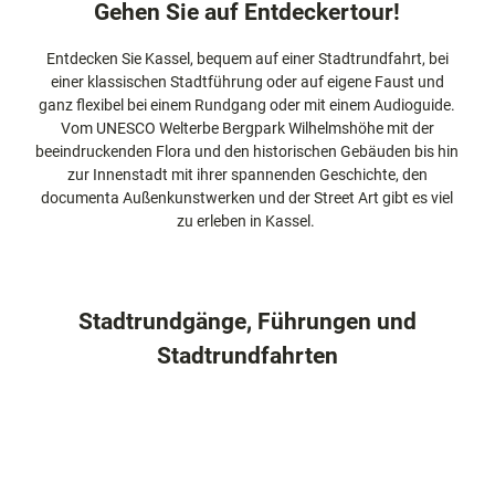
Gehen Sie auf Entdeckertour!
docum
Stadtführungen
Gärten
enta
Fahrrad
Musee
Entdecken Sie Kassel, bequem auf einer Stadtrundfahrt, bei
fahren in
Kassel
n,
einer klassischen Stadtführung oder auf eigene Faust und
Kassel
mit
Kindern
Galeri
ganz flexibel bei einem Rundgang oder mit einem Audioguide.
Wandern
en und
Vom UNESCO Welterbe Bergpark Wilhelmshöhe mit der
im
Sonde
beeindruckenden Flora und den historischen Gebäuden bis hin
Grünen
Gastronomie
rausst
zur Innenstadt mit ihrer spannenden Geschichte, den
und
Shopping
ellung
documenta Außenkunstwerken und der Street Art gibt es viel
en
zu erleben in Kassel.
Street
Unterkünfte
Art
Theat
Ausflugsziele
er und
Stadtrundgänge, Führungen und
in der Region
Bühne
Stadtrundfahrten
nkunst
Häufig
gestellte
Fragen