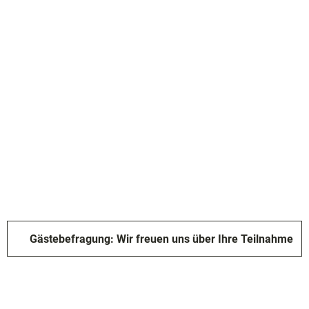
ad
shöhe
n
ertouren
hrungen
Gästebefragung: Wir freuen uns über Ihre Teilnahme
omie