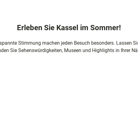
ng
Erleben Sie Kassel im Sommer!
nfte
ntspannte Stimmung machen jeden Besuch besonders. Lassen Sie 
sziele
inden Sie Sehenswürdigkeiten, Museen und Highlights in Ihrer Nä
egion
e