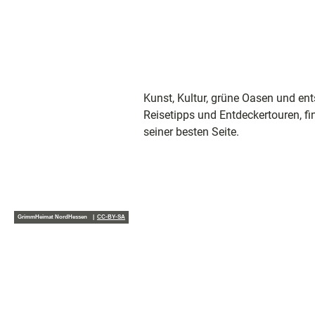
und
Shoppi
Unterkü
Kunst, Kultur, grüne Oasen und e
Ausflug
Reisetipps und Entdeckertouren, f
in der R
seiner besten Seite.
Häufig
gestellt
Fragen
GrimmHeimat NordHessen |
CC-BY-SA