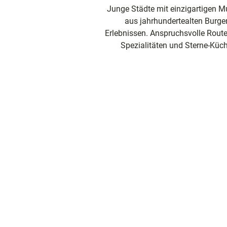
und
Junge Städte mit einzigartigen 
Shoppi
aus jahrhundertealten Burge
Erlebnissen. Anspruchsvolle Rout
Unterkü
Spezialitäten und Sterne-Küc
Ausflug
in der R
Häufig
gestellt
Fragen