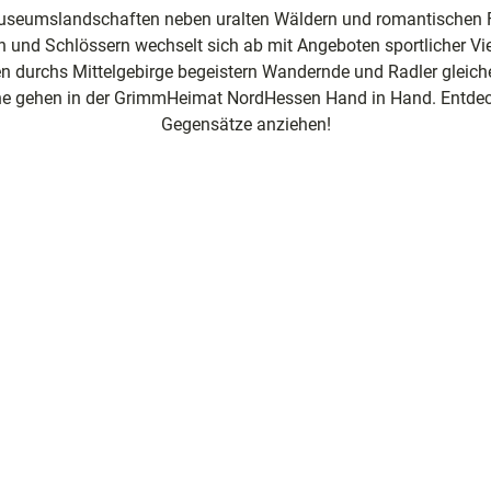
Museumslandschaften neben uralten Wäldern und romantischen 
ng
n und Schlössern wechselt sich ab mit Angeboten sportlicher Vi
en durchs Mittelgebirge begeistern Wandernde und Radler gleic
nfte
he gehen in der GrimmHeimat NordHessen Hand in Hand. Entdecke
Gegensätze anziehen!
sziele
egion
e