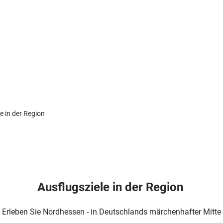
ad
shöhe
n
ertouren
e in der Region
hrungen
Ausflugsziele in der Region
omie
Erleben Sie Nordhessen - in Deutschlands märchenhafter Mitte