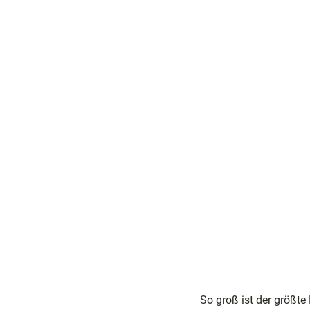
© Gri
mmH
eimat
Nord
Hesse
n
So groß ist der größte