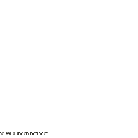
© Sa
uerla
nd-W
ander
dörfe
r | Kla
us-Pe
ter Ka
ppest
Bad Wildungen befindet.