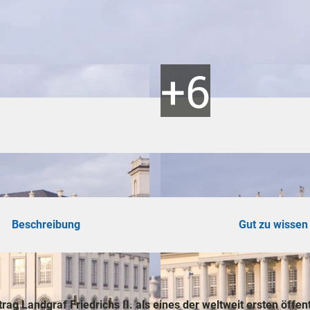
ad
shöhe
n
ertouren
hrungen
Beschreibung
Gut zu wissen
omie
 Landgraf Friedrichs II. als eines der weltweit ersten öffen