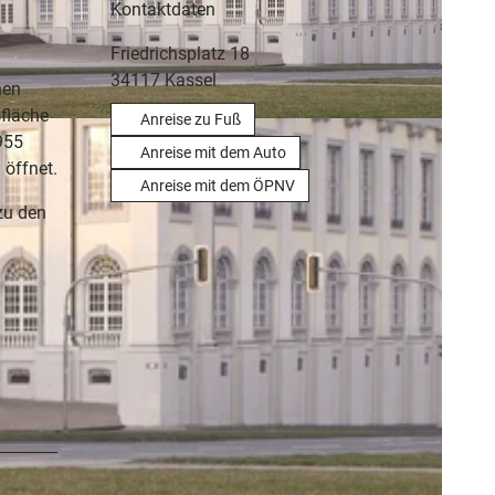
Kontaktdaten
Friedrichsplatz 18
34117
Kassel
hen
sfläche
Anreise zu Fuß
955
Anreise mit dem Auto
 öffnet.
Anreise mit dem ÖPNV
zu den