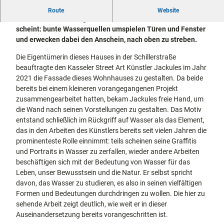
docum
Stadtführungen
Gärten
2021 setzte der Kassler Künstler Jackules ein Kunstwerk
Route
Website
enta
Fahrrad
um, welches allen Regeln der Schwerkraft zu trotzen
Musee
fahren in
scheint: bunte Wasserquellen umspielen Türen und Fenster
Kassel
n,
Kassel
mit
und erwecken dabei den Anschein, nach oben zu streben.
Kindern
Galeri
Wandern
Die Eigentümerin dieses Hauses in der Schillerstraße
en und
im
beauftragte den Kasseler Street Art Künstler Jackules im Jahr
Sonde
Grünen
Gastronomie
2021 die Fassade dieses Wohnhauses zu gestalten. Da beide
rausst
und
Shopping
bereits bei einem kleineren vorangegangenen Projekt
ellung
zusammengearbeitet hatten, bekam Jackules freie Hand, um
en
die Wand nach seinen Vorstellungen zu gestalten. Das Motiv
Street
Unterkünfte
entstand schließlich im Rückgriff auf Wasser als das Element,
Art
das in den Arbeiten des Künstlers bereits seit vielen Jahren die
Theat
Ausflugsziele
prominenteste Rolle einnimmt: teils scheinen seine Graffitis
er und
in der Region
und Portraits in Wasser zu zerfallen, wieder andere Arbeiten
Bühne
beschäftigen sich mit der Bedeutung von Wasser für das
nkunst
Häufig
Leben, unser Bewusstsein und die Natur. Er selbst spricht
gestellte
davon, das Wasser zu studieren, es also in seinen vielfältigen
Fragen
Formen und Bedeutungen durchdringen zu wollen. Die hier zu
sehende Arbeit zeigt deutlich, wie weit er in dieser
Auseinandersetzung bereits vorangeschritten ist.