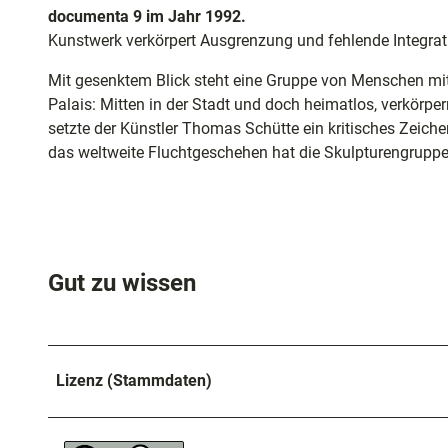
und
documenta 9 im Jahr 1992.
Shoppi
Kunstwerk verkörpert Ausgrenzung und fehlende Integrat
Mit gesenktem Blick steht eine Gruppe von Menschen mi
Unterkü
Palais: Mitten in der Stadt und doch heimatlos, verkörp
setzte der Künstler Thomas Schütte ein kritisches Zeich
das weltweite Fluchtgeschehen hat die Skulpturengruppe s
Ausflug
in der R
Häufig
gestellt
Gut zu wissen
Fragen
Lizenz (Stammdaten)