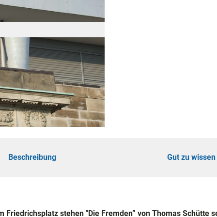
ad
shöhe
n
ertouren
hrungen
Beschreibung
Gut zu wissen
omie
am Friedrichsplatz stehen "Die Fremden” von Thomas Schütte se