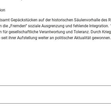
ng
ion
tsamt Gepäckstücken auf der historischen Säulenvorhalle des 
nfte
ern die „Fremden“ soziale Ausgrenzung und fehlende Integration.
en für gesellschaftliche Verantwortung und Toleranz. Durch Krie
eit ihrer Aufstellung weiter an politischer Aktualität gewonnen.
sziele
egion
e