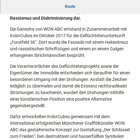
docum
Stadtführungen
Gärten
Bereits 2017 entstand dieses Werk von Won ABC in der
Route
enta
Fahrrad
Windhukstraße. Es stellt einen Gegenpol zu Hass,
Musee
fahren in
Rassismus und Diskriminierung dar.
Kassel
n,
Kassel
mit
Die Ganesha von WON ABC entstand in Zusammenarbeit mit
Kindern
Galeri
Wandern
KolorCubes im Oktober 2017 für die Geflüchtetenunterkunft
en und
im
„Forstfeld 36“. Dort wurde die Fassade mit einem Hakenkreuz
Sonde
Grünen
Gastronomie
und rassistischen Schriftzügen und einem an einem Galgen
rausst
und
Shopping
erhangenen Strichmännchen besprüht.
ellung
en
Die Verantwortlichen des Geflüchtetenprojekts sowie die
Street
Unterkünfte
Eigentümer der Immobilie entschieden sich daraufhin für einen
Art
besonderen Umgang mit den Drohungen: Anstatt die Zeichen
Theat
Ausflugsziele
lediglich zu übermalen und damit die Existenz rechtsradikaler
er und
in der Region
Strömungen zu kaschieren, wurden den Drohungen mithilfe
Bühne
einer künstlerischen Position eine positive Alternative
nkunst
Häufig
gegenübergestellt.
gestellte
Fragen
Dafür entwickelten KolorCubes gemeinsam mit dem
international erfolgreichen Münchener Graffitikünstler WON
ABC das gestalterische Konzept zur Gestaltung „Der Schlüssel
zum Frieden“: Den destruktiven und hasserfüllten Symbolen