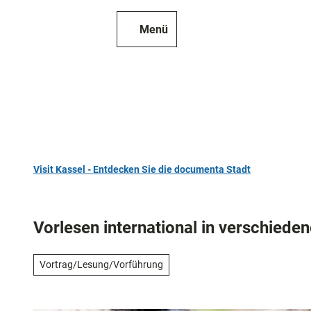
Z
u
Menü
Zur
Merkzettel
Suche
m
Karte
I
n
h
a
l
t
Visit Kassel - Entdecken Sie die documenta Stadt
TOP 10
Sehenswür
Vorlesen international in verschiede
Kunst
und
Vortrag/Lesung/Vorführung
Kultur
Alle