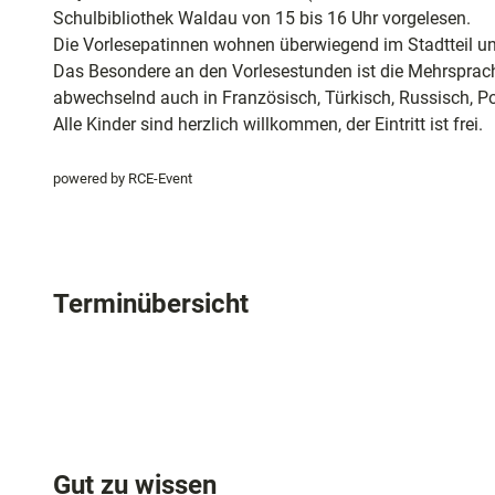
und
Schulbibliothek Waldau von 15 bis 16 Uhr vorgelesen.
5
Shopping
Die Vorlesepatinnen wohnen überwiegend im Stadtteil u
4
Das Besondere an den Vorlesestunden ist die Mehrsprachi
2
Unterkünft
abwechselnd auch in Französisch, Türkisch, Russisch, Pol
.
Alle Kinder sind herzlich willkommen, der Eintritt ist frei.
p
n
Ausflugszi
g
powered by RCE-Event
in der Reg
Häufig
gestellte
Terminübersicht
Fragen
Gut zu wissen