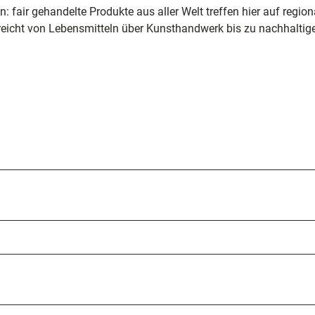
 fair gehandelte Produkte aus aller Welt treffen hier auf region
ng
 reicht von Lebensmitteln über Kunsthandwerk bis zu nachhaltig
nfte
sziele
egion
e