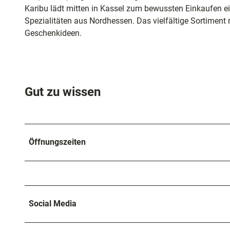
und
Karibu lädt mitten in Kassel zum bewussten Einkaufen ein:
Shoppi
Spezialitäten aus Nordhessen. Das vielfältige Sortiment
Geschenkideen.
Unterkü
Ausflug
Gut zu wissen
in der R
Häufig
gestellt
Öffnungszeiten
Fragen
Social Media