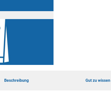
ad
shöhe
n
ertouren
hrungen
Beschreibung
Gut zu wissen
omie