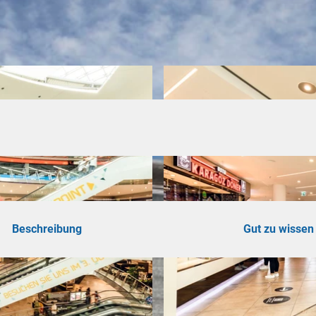
ad
shöhe
n
ertouren
hrungen
Beschreibung
Gut zu wissen
omie