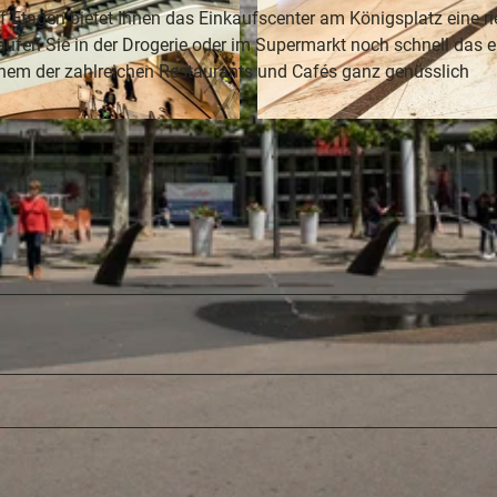
f Etagen bietet Ihnen das Einkaufscenter am Königsplatz eine ri
ng
ufen Sie in der Drogerie oder im Supermarkt noch schnell das e
inem der zahlreichen Restaurants und Cafés ganz genüsslich
nfte
© ECE / Heiko Meyer
sziele
egion
e