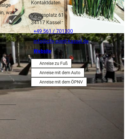
Kontaktdaten
esige
in, was
Königsplatz 61
34117
Kassel
+49 561 / 701300
info@city-point-kassel.de
Website
Anreise zu Fuß
Anreise mit dem Auto
Anreise mit dem ÖPNV