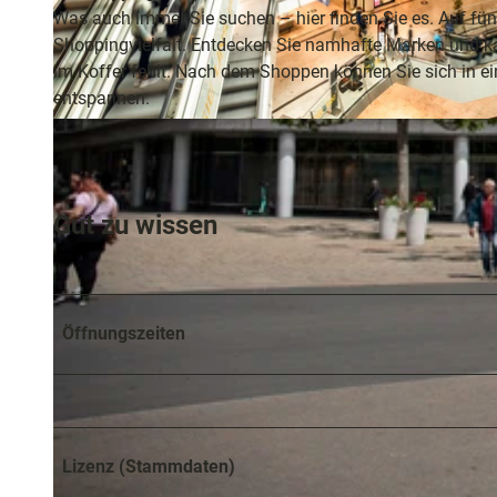
und
Was auch immer Sie suchen – hier finden Sie es. Auf fün
Shoppi
Shoppingvielfalt. Entdecken Sie namhafte Marken und ka
im Koffer fehlt. Nach dem Shoppen können Sie sich in e
Unterkü
entspannen.
© ECE / Heiko Meyer
Ausflug
in der R
Gut zu wissen
Häufig
gestellt
Fragen
Öffnungszeiten
Lizenz (Stammdaten)