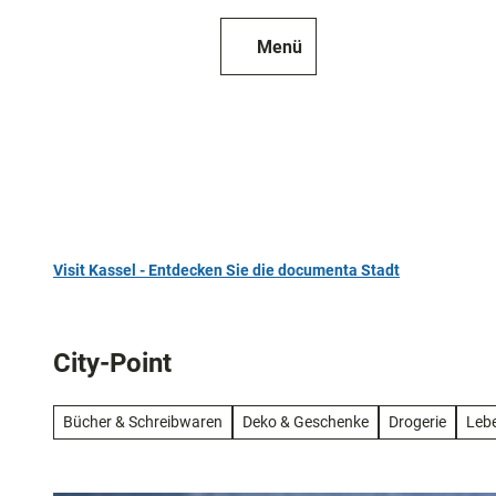
Z
u
Menü
Zur
Merkzettel
Suche
m
Karte
I
n
h
a
l
t
Visit Kassel - Entdecken Sie die documenta Stadt
TOP 10
Sehensw
City-Point
Kunst
und
Bücher & Schreibwaren
Deko & Geschenke
Drogerie
Lebe
Kultur
Alle