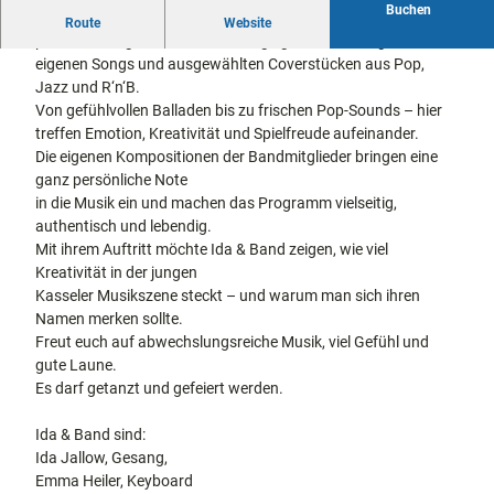
Buchen
docum
Stadtführungen
Gärten
Die 18-jährige Kasseler Sängerin Ida und die vierköpfige Band
Route
Website
enta
Fahrrad
präsentieren gemeinsam ein energiegeladenes Programm aus
Musee
fahren in
eigenen Songs und ausgewählten Coverstücken aus Pop,
Kassel
n,
Kassel
mit
Jazz und R‘n‘B.
Kindern
Galeri
Wandern
Von gefühlvollen Balladen bis zu frischen Pop-Sounds – hier
en und
im
treffen Emotion, Kreativität und Spielfreude aufeinander.
Sonde
Grünen
Die eigenen Kompositionen der Bandmitglieder bringen eine
Gastronomie
rausst
und
ganz persönliche Note
Shopping
ellung
in die Musik ein und machen das Programm vielseitig,
en
authentisch und lebendig.
Street
Unterkünfte
Mit ihrem Auftritt möchte Ida & Band zeigen, wie viel
Art
Kreativität in der jungen
Theat
Kasseler Musikszene steckt – und warum man sich ihren
Ausflugsziele
er und
Namen merken sollte.
in der Region
Bühne
Freut euch auf abwechslungsreiche Musik, viel Gefühl und
nkunst
gute Laune.
Häufig
Es darf getanzt und gefeiert werden.
gestellte
Fragen
Ida & Band sind:
Ida Jallow, Gesang,
Emma Heiler, Keyboard