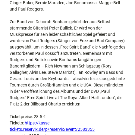
Ginger Baker, Bernie Marsden, Joe Bonamassa, Maggie Bell
und Paul Rodgers.
Zur Band von Deborah Bonham gehört der aus Belfast
stammende Gitarrist Peter Bullick. Er wird von der
Musikpresse für sein leidenschaftliches Spiel gefeiert und
wurde von Paul Rodgers (Sänger von Free und Bad Company)
ausgewählt, um in dessen „Free Spirit Band“ die Nachfolge des
verstorbenen Paul Kossoff anzutreten. Gemeinsam mit
Rodgers und Bullick sowie Bonhams langjährigen
Bandmitgliedern – Rich Newman am Schlagzeug (Rory
Gallagher, Alvin Lee, Steve Marriott), Ian Rowley am Bass und
Gerard Louis an den Keyboards – absolvierte sie ausgedehnte
Tourneen durch Großbritannien und die USA. Diese mündeten
in der Veröffentlichung des Albums und der DVD „Paul
Rodgers’ Free Spirit Live at The Royal Albert Hall London“, die
Platz 2 der Billboard-Charts erreichten.
Ticketpreise: 28.5 €
Tickets:
https://kassel-
tickets.reservix.de/p/reservix/event/2583355