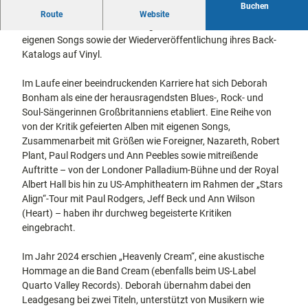
Buchen
docum
Stadtführungen
Gärten
Auf Tournee in den Jahren 2025 und 2026
Route
Website
enta
Fahrrad
anlässlich der Veröffentlichung eines neuen Studioalbums mit
Musee
fahren in
eigenen Songs sowie der Wiederveröffentlichung ihres Back-
Kassel
n,
Kassel
mit
Katalogs auf Vinyl.
Kindern
Galeri
Wandern
en und
im
Im Laufe einer beeindruckenden Karriere hat sich Deborah
Sonde
Grünen
Bonham als eine der herausragendsten Blues-, Rock- und
Gastronomie
rausst
und
Soul-Sängerinnen Großbritanniens etabliert. Eine Reihe von
Shopping
ellung
von der Kritik gefeierten Alben mit eigenen Songs,
en
Zusammenarbeit mit Größen wie Foreigner, Nazareth, Robert
Street
Unterkünfte
Plant, Paul Rodgers und Ann Peebles sowie mitreißende
Art
Auftritte – von der Londoner Palladium-Bühne und der Royal
Theat
Albert Hall bis hin zu US-Amphitheatern im Rahmen der „Stars
Ausflugsziele
er und
Align“-Tour mit Paul Rodgers, Jeff Beck und Ann Wilson
in der Region
Bühne
(Heart) – haben ihr durchweg begeisterte Kritiken
nkunst
eingebracht.
Häufig
gestellte
Fragen
Im Jahr 2024 erschien „Heavenly Cream“, eine akustische
Hommage an die Band Cream (ebenfalls beim US-Label
Quarto Valley Records). Deborah übernahm dabei den
Leadgesang bei zwei Titeln, unterstützt von Musikern wie