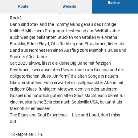
Buchen
docum
Stadtführungen
Gärten
Stax and the Tommy Guns
Route
Website
enta
Fahrrad
Keine Lust mehr auf Schlagerparty, Rentner-Blues und 0815
Musee
fahren in
Rock?
Kassel
n,
Kassel
mit
Dann sind Stax and the Tommy Guns genau das richtige
Kindern
Galeri
Wandern
Kaliber! Mit einem Programm bestehend aus Welthits aber
en und
im
auch weniger bekannten Stücken von Größen wie Aretha
Sonde
Grünen
Franklin, Eddie Floyd, Otis Redding und Etta James, liefert die
Gastronomie
rausst
und
Band aus Nordhessen einen Ausflug zum Memphis Blues und
Shopping
ellung
Soul der 60er Jahre.
en
Seit 2023 aktive, lässt die kleine Big Band mit fetzigen
Street
Unterkünfte
Rhythmen, zwei absoluten Powerfrauen am Gesang und der
Art
obligatorischen Blues „Uniform“ die alten Songs in neuem
Theat
Glanz erstrahlen. Euch erwartet ein vollgepackter Abend mit
Ausflugsziele
er und
erdigem Blues, funkigem Motown, dem ein oder anderem
in der Region
Bühne
Gospel und natürlich gutem alten Soul! Macht euch bereit für
nkunst
eine musikalische Zeitreise nach Soulsville USA, bekannt als
Häufig
Memphis-Tennessee!
gestellte
Fragen
The Blues and Soul Experience – Live and Loud, don’t miss
out!
Ticketpreise: 17 €