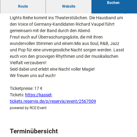
Buchen
docum
Stadtführungen
Gärten
Kasseler City Lights im Theaterstübchen!
Route
Website
enta
Fahrrad
Es ist wieder soweit! Die monatlich stattfindende Kasseler City
Musee
fahren in
Lights Reihe kommt ins Theaterstübchen. Die Hausband um
Kassel
n,
Kassel
mit
den Voice of Germany-Kandidaten Richard Vaupel führt
Kindern
Galeri
Wandern
gemeinsam mit der Band durch den Abend.
en und
im
Freut euch auf Überraschungsgäste, die mit ihren
Sonde
Grünen
wundervollen Stimmen und einem Mix aus Soul, R&B, Jazz
Gastronomie
rausst
und
und Pop für eine unvergessliche Nacht sorgen werden. Lasst
Shopping
ellung
euch von den groovigen Rhythmen und der musikalischen
en
Vielfalt verzaubern!
Street
Unterkünfte
Seid dabei und erlebt eine Nacht voller Magie!
Art
Wir freuen uns auf euch!
Theat
Ausflugsziele
er und
Ticketpreise: 17 €
in der Region
Bühne
Tickets:
https://kassel-
nkunst
tickets.reservix.de/p/reservix/event/2567009
Häufig
powered by RCE-Event
gestellte
Fragen
Terminübersicht