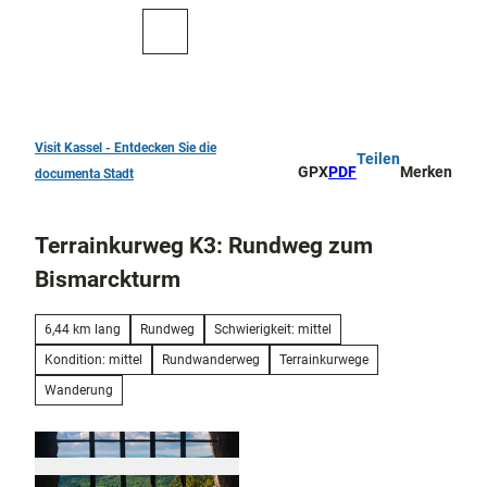
Z
u
Zur
Merkzettel
Suche
m
Karte
I
n
h
a
Visit Kassel - Entdecken Sie die
Teilen
TOP 10
l
GPX
PDF
Merken
documenta Stadt
Sehenswürdigkeiten
t
Kunst
Terrainkurweg K3: Rundweg zum
und
Kultur
Bismarckturm
Alle
Them
Kur in Bad
6,44 km lang
Rundweg
Schwierigkeit: mittel
en
Wilhelmshöhe
Kondition: mittel
Rundwanderweg
Terrainkurwege
Musik,
Konze
Wanderung
Aktiv
rte
draußen
und
Überblick
Festiv
Parks
Entdeckertouren
als
und
und