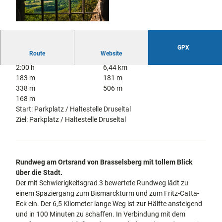
docum
Stadtführungen
Gärten
enta
Fahrrad
Musee
©
CC-BY-NC-ND
fahren in
Kassel
n,
Kassel
mit
Kindern
Galeri
GPX
Wandern
Route
Website
en und
im
2:00 h
6,44 km
Sonde
Grünen
Gastronomie
183 m
181 m
rausst
und
Shopping
338 m
506 m
ellung
168 m
en
Start: Parkplatz / Haltestelle Druseltal
Street
Unterkünfte
Ziel: Parkplatz / Haltestelle Druseltal
Art
Theat
Ausflugsziele
er und
in der Region
Bühne
nkunst
Rundweg am Ortsrand von Brasselsberg mit tollem Blick
Häufig
über die Stadt.
gestellte
Der mit Schwierigkeitsgrad 3 bewertete Rundweg lädt zu
Fragen
einem Spaziergang zum Bismarckturm und zum Fritz-Catta-
Eck ein. Der 6,5 Kilometer lange Weg ist zur Hälfte ansteigend
und in 100 Minuten zu schaffen. In Verbindung mit dem