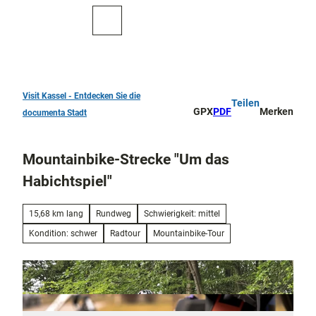
Z
u
Zur
Merkzettel
Suche
m
Karte
I
n
h
a
Visit Kassel - Entdecken Sie die
Teilen
TOP 10
l
GPX
PDF
Merken
documenta Stadt
Sehenswürdigkeiten
t
Kunst
Mountainbike-Strecke "Um das
und
Kultur
Habichtspiel"
Alle
Them
Kur in Bad
15,68 km lang
Rundweg
Schwierigkeit: mittel
en
Wilhelmshöhe
Kondition: schwer
Radtour
Mountainbike-Tour
Musik,
Konze
Aktiv
rte
draußen
und
Überblick
Festiv
Parks
Entdeckertouren
als
und
und