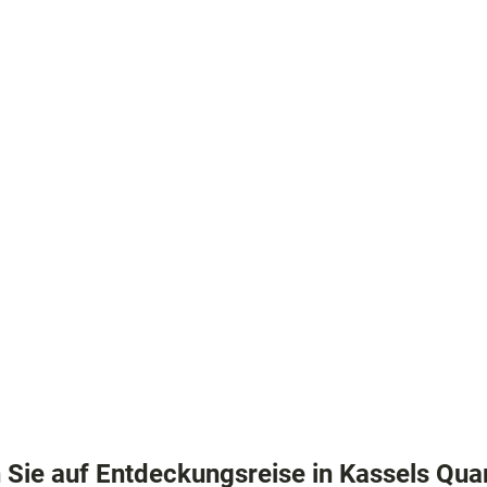
ad
shöhe
n
ertouren
hrungen
omie
Sie auf Entdeckungsreise in Kassels Qua