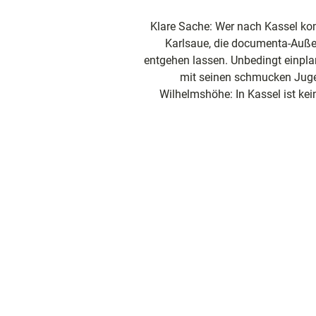
und
Shoppi
Klare Sache: Wer nach Kassel ko
Karlsaue, die documenta-Auße
entgehen lassen. Unbedingt einpla
Unterkü
mit seinen schmucken Juge
Wilhelmshöhe: In Kassel ist ke
Ausflug
in der R
Häufig
gestellt
Fragen