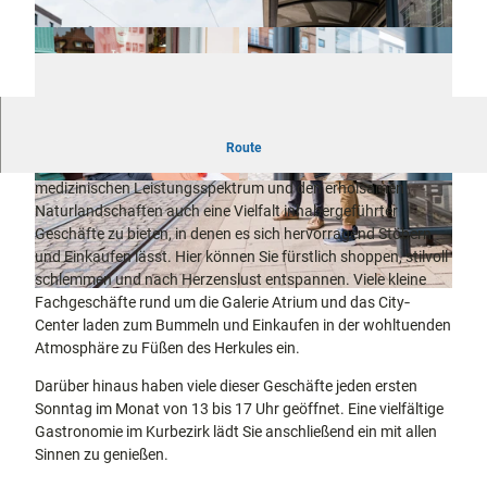
docum
Stadtführungen
Gärten
enta
Fahrrad
Musee
fahren in
Kassel
n,
Kassel
mit
Kindern
Galeri
Wandern
en und
im
Bummeln im Kurbezirk Bad Wilhelmshöhe
Sonde
Route
Grünen
Gastronomie
Der Stadtteil Bad Wilhelmshöhe hat neben seinem
rausst
und
medizinischen Leistungsspektrum und den erholsamen
Shopping
© Kassel Marketing GmbH, Can Wagener |
© Kassel Marketing GmbH, Can Wagener |
ellung
CC-BY
CC-BY
Naturlandschaften auch eine Vielfalt inhabergeführter
en
Geschäfte zu bieten, in denen es sich hervorragend Stöbern
Street
Unterkünfte
und Einkaufen lässt. Hier können Sie fürstlich shoppen, stilvoll
Art
schlemmen und nach Herzenslust entspannen. Viele kleine
Theat
Ausflugsziele
© Kassel Marketing GmbH, Can Wagener |
CC-BY
Fachgeschäfte rund um die Galerie Atrium und das City‐
er und
in der Region
Center laden zum Bummeln und Einkaufen in der wohltuenden
Bühne
Atmosphäre zu Füßen des Herkules ein.
nkunst
Häufig
gestellte
Darüber hinaus haben viele dieser Geschäfte jeden ersten
Fragen
Sonntag im Monat von 13 bis 17 Uhr geöffnet. Eine vielfältige
Gastronomie im Kurbezirk lädt Sie anschließend ein mit allen
Sinnen zu genießen.