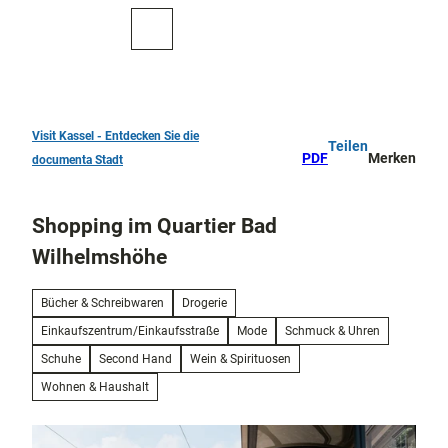
Z
u
Zur
Merkzettel
Suche
m
Karte
I
n
h
a
Visit Kassel - Entdecken Sie die
Teilen
TOP 10
l
PDF
Merken
documenta Stadt
Sehenswürdigkeiten
t
Kunst
Shopping im Quartier Bad
und
Kultur
Wilhelmshöhe
Alle
Them
Kur in Bad
Bücher & Schreibwaren
Drogerie
en
Wilhelmshöhe
Einkaufszentrum/Einkaufsstraße
Mode
Schmuck & Uhren
Musik,
Konze
Schuhe
Second Hand
Wein & Spirituosen
Aktiv
rte
draußen
Wohnen & Haushalt
und
Überblick
Festiv
Parks
Entdeckertouren
als
und
und