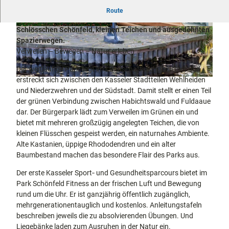
docum
Stadtführungen
Gärten
Parkanlage im Anschluss an den Botanischen Garten mit
Route
enta
Fahrrad
dem klingenden Parcour "Klangpfad", dem traditionsreichen
Musee
fahren in
Schlösschen Schönfeld, kleinen Teichen und ausgedehnten
Kassel
© Restaurant Park Schönfeld, Roman Knie |
© floriantrykowski.com, Florian Trykowski |
CC-BY
CC-BY-NC-ND
n,
Kassel
mit
Spazierwegen.
Kindern
Galeri
Wandern
Verweilen – Bewegen – Natur erleben
en und
im
Der weitläufige Park liegt im Landschaftsschutzgebiet und
Sonde
Grünen
Gastronomie
erstreckt sich zwischen den Kasseler Stadtteilen Wehlheiden
rausst
und
© Stadt Kassel; Foto: ABP
Shopping
und Niederzwehren und der Südstadt. Damit stellt er einen Teil
ellung
der grünen Verbindung zwischen Habichtswald und Fuldaaue
en
dar. Der Bürgerpark lädt zum Verweilen im Grünen ein und
Street
Unterkünfte
bietet mit mehreren großzügig angelegten Teichen, die von
Art
kleinen Flüsschen gespeist werden, ein naturnahes Ambiente.
Theat
Ausflugsziele
Alte Kastanien, üppige Rhododendren und ein alter
er und
in der Region
Baumbestand machen das besondere Flair des Parks aus.
Bühne
nkunst
Häufig
Der erste Kasseler Sport‐ und Gesundheitsparcours bietet im
gestellte
Park Schönfeld Fitness an der frischen Luft und Bewegung
Fragen
rund um die Uhr. Er ist ganzjährig öffentlich zugänglich,
mehrgenerationentauglich und kostenlos. Anleitungstafeln
beschreiben jeweils die zu absolvierenden Übungen. Und
Liegebänke laden zum Ausruhen in der Natur ein.