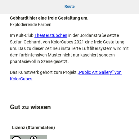
docum
Stadtführungen
Gärten
Bunt ist es seit 2021 beim Theaterstübchen in der
Route
enta
Fahrrad
Jordanstraße. Zusammen mit KolorCubes setzte Stefan
Musee
fahren in
Gebhardt hier eine freie Gestaltung um.
Kassel
n,
Kassel
mit
Explodierende Farben
Kindern
Galeri
Wandern
Im Kult-Club
Theaterstübchen
in der Jordanstraße setzte
en und
im
Stefan Gebhardt von KolorCubes 2021 eine freie Gestaltung
Sonde
Grünen
Gastronomie
um. Das zu dieser Zeit neu installierte Luftfiltersystem wird mit
rausst
und
Shopping
dem farbintensiven Muster nicht nur kaschiert sondern
ellung
phantasievoll in Szene gesetzt.
en
Street
Unterkünfte
Das Kunstwerk gehört zum Projekt
„Public Art Gallery“ von
Art
KolorCubes
.
Theat
Ausflugsziele
er und
in der Region
Bühne
nkunst
Häufig
Gut zu wissen
gestellte
Fragen
Lizenz (Stammdaten)