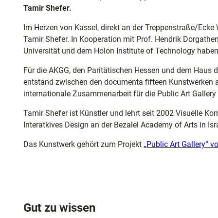
und
Tamir Shefer.
Shoppi
Im Herzen von Kassel, direkt an der Treppenstraße/Ecke 
Tamir Shefer. In Kooperation mit Prof. Hendrik Dorgathe
Unterkü
Universität und dem Holon Institute of Technology habe
Für die AKGG, den Paritätischen Hessen und dem Haus der
Ausflug
entstand zwischen den documenta fifteen Kunstwerken a
in der R
internationale Zusammenarbeit für die Public Art Gallery
Tamir Shefer ist Künstler und lehrt seit 2002 Visuelle K
Häufig
Interatkives Design an der Bezalel Academy of Arts in I
gestellt
Fragen
Das Kunstwerk gehört zum Projekt
„Public Art Gallery“ 
Gut zu wissen