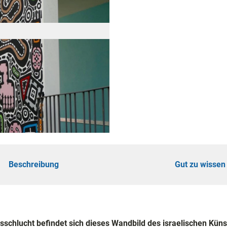
ad
shöhe
n
ertouren
hrungen
Beschreibung
Gut zu wissen
omie
schlucht befindet sich dieses Wandbild des israelischen Küns