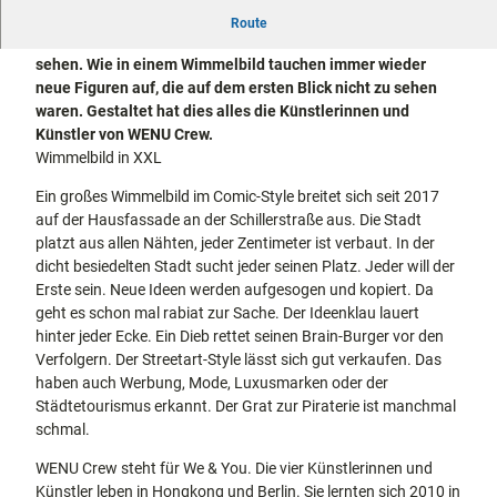
docum
Stadtführungen
Gärten
Ein großes, in der Art Wimmelbild als Comic-Style ist seit
Route
enta
Fahrrad
2017 auf der Fassade des Hauses in der Schillerstraße zu
Musee
fahren in
sehen. Wie in einem Wimmelbild tauchen immer wieder
Kassel
n,
Kassel
mit
neue Figuren auf, die auf dem ersten Blick nicht zu sehen
Kindern
Galeri
Wandern
waren. Gestaltet hat dies alles die Künstlerinnen und
en und
im
Künstler von WENU Crew.
Sonde
Grünen
Wimmelbild in XXL
Gastronomie
rausst
und
Shopping
Ein großes Wimmelbild im Comic-Style breitet sich seit 2017
ellung
auf der Hausfassade an der Schillerstraße aus. Die Stadt
en
platzt aus allen Nähten, jeder Zentimeter ist verbaut. In der
Street
Unterkünfte
dicht besiedelten Stadt sucht jeder seinen Platz. Jeder will der
Art
Erste sein. Neue Ideen werden aufgesogen und kopiert. Da
Theat
Ausflugsziele
geht es schon mal rabiat zur Sache. Der Ideenklau lauert
er und
in der Region
hinter jeder Ecke. Ein Dieb rettet seinen Brain-Burger vor den
Bühne
Verfolgern. Der Streetart-Style lässt sich gut verkaufen. Das
nkunst
Häufig
haben auch Werbung, Mode, Luxusmarken oder der
gestellte
Städtetourismus erkannt. Der Grat zur Piraterie ist manchmal
Fragen
schmal.
WENU Crew steht für We & You. Die vier Künstlerinnen und
Künstler leben in Hongkong und Berlin. Sie lernten sich 2010 in