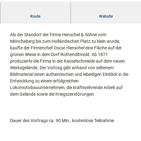
docum
Stadtführungen
Gärten
7
enta
Fahrrad
8
Ein fotografischer Streifzug durch vergangene Zeiten mit
Route
Musee
Website
fahren in
1
Kassel
Andrea Krischke
n,
Kassel
mit
5
Kindern
Galeri
Wandern
0
Als der Standort der Firma Henschel & Söhne vom
en und
im
6
Möncheberg bis zum Holländischen Platz zu klein wurde,
Sonde
Grünen
Gastronomie
1
kaufte der Firmenchef Oscar Henschel eine Fläche auf der
rausst
und
9
grünen Wiese in dem Dorf Rothenditmold. Ab 1871
Shopping
ellung
1
produzierte die Firma in der Kesselschmiede auf dem neuen
en
7
Werksgelände. Der Vortrag gibt anhand von seltenem
Street
Unterkünfte
6
Bildmaterial einen authentischen und lebedigen Einblick in die
Art
.
Entwicklung zu einem erfolgreichen
Theat
J
Ausflugsziele
Lokomotivbauunternehmen, die kräftezehrende Arbeit auf
er und
in der Region
P
dem Gelände sowie die Kriegszerstörungen.
Bühne
G
nkunst
Häufig
gestellte
Fragen
Dauer des Vortrags ca. 90 Min., kostenlose Teilnahme