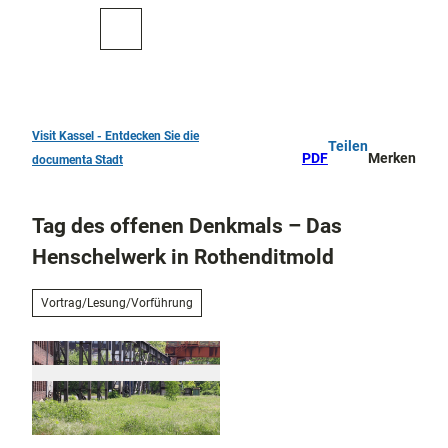
Z
u
Zur
Merkzettel
Suche
m
Karte
I
n
h
a
Visit Kassel - Entdecken Sie die
Teilen
TOP 10
l
PDF
Merken
documenta Stadt
Sehenswürdigkeiten
t
Kunst
Tag des offenen Denkmals – Das
und
Kultur
Henschelwerk in Rothenditmold
Alle
Them
Kur in Bad
Vortrag/Lesung/Vorführung
en
Wilhelmshöhe
Musik,
Konze
Aktiv
rte
draußen
und
Überblick
Festiv
Parks
Entdeckertouren
als
und
1
und