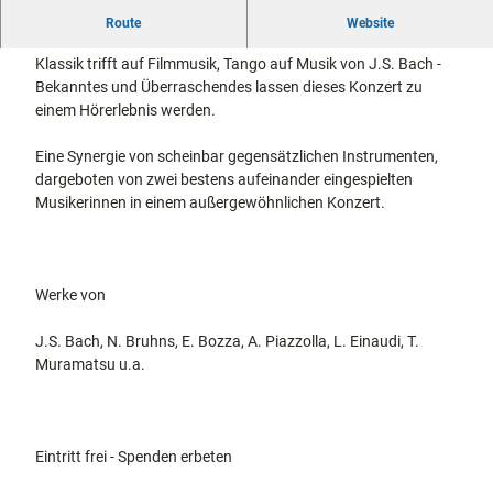
docum
Stadtführungen
Gärten
Ein Konzert für Orgel und Saxophon mit Mana Usui und
Route
Website
enta
Fahrrad
Kerstin Röhn
Musee
fahren in
Klassik trifft auf Filmmusik, Tango auf Musik von J.S. Bach -
Kassel
n,
Kassel
mit
Bekanntes und Überraschendes lassen dieses Konzert zu
Kindern
Galeri
Wandern
einem Hörerlebnis werden.
en und
im
Sonde
Grünen
Eine Synergie von scheinbar gegensätzlichen Instrumenten,
Gastronomie
rausst
und
dargeboten von zwei bestens aufeinander eingespielten
Shopping
ellung
Musikerinnen in einem außergewöhnlichen Konzert.
en
Street
Unterkünfte
Art
Theat
Werke von
Ausflugsziele
er und
in der Region
Bühne
J.S. Bach, N. Bruhns, E. Bozza, A. Piazzolla, L. Einaudi, T.
nkunst
Muramatsu u.a.
Häufig
gestellte
Fragen
Eintritt frei - Spenden erbeten