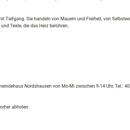
mit Tiefgang. Sie handeln von Mauern und Freiheit, von Selbstwe
e
t und Texte, die das Herz berühren.
ele
ion
meindehaus Nordshausen von Mo-Mi zwischen 9-14 Uhr, Tel.: 4
orher abholen.