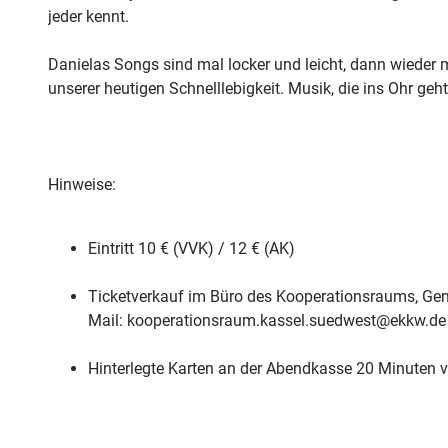
und
jeder kennt.
0
Shopping
3
Danielas Songs sind mal locker und leicht, dann wieder 
2
Unterkünft
unserer heutigen Schnelllebigkeit. Musik, die ins Ohr geh
4
.
j
Ausflugszi
p
in der Reg
Hinweise:
e
g
Häufig
Eintritt 10 € (VVK) / 12 € (AK)
gestellte
Fragen
Ticketverkauf im Büro des Kooperationsraums, Ge
Mail: kooperationsraum.kassel.suedwest@ekkw.de
Hinterlegte Karten an der Abendkasse 20 Minuten v