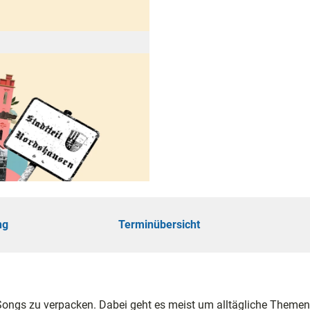
öhe
touren
ungen
ng
Terminübersicht
ie
 Songs zu verpacken. Dabei geht es meist um alltägliche Themen,