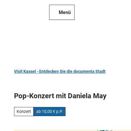
Z
u
Menü
Zur
Merkzettel
Suche
m
Karte
I
n
h
a
l
t
Visit Kassel - Entdecken Sie die documenta Stadt
TOP 10
Sehenswür
Pop-Konzert mit Daniela May
Kunst
und
Konzert
ab 10,00 € p.P.
Kultur
Alle