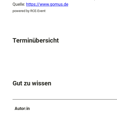
und
Quelle:
https://www.gomus.de
Shopping
powered by RCE-Event
Unterkünft
Terminübersicht
Ausflugszi
in der Reg
Häufig
gestellte
Fragen
Gut zu wissen
Autor:in