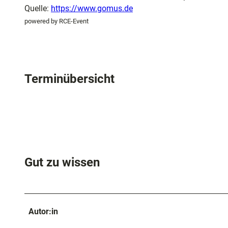
und
Quelle:
https://www.gomus.de
Shopping
powered by RCE-Event
Unterkünft
Terminübersicht
Ausflugszi
in der Reg
Häufig
gestellte
Fragen
Gut zu wissen
Autor:in