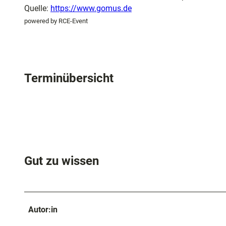
und
Quelle:
https://www.gomus.de
Shopping
powered by RCE-Event
Unterkünft
Terminübersicht
Ausflugszi
in der Reg
Häufig
gestellte
Fragen
Gut zu wissen
Autor:in