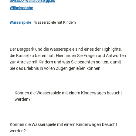
UNESCO-Welterbe Bergpark
docum
Stadtführungen
Gärten
Wilhelmshöhe
enta
Fahrrad
Musee
fahren in
Kassel
n,
Wasserspiele
Wasserspiele mit Kindern
Kassel
mit
Kindern
Galeri
Wandern
en und
im
Sonde
Grünen
Gastronomie
rausst
und
Der Bergpark und die Wasserspiele sind eines der Highlights,
Shopping
ellung
die Kassel zu bieten hat. Hier finden Sie Fragen und Antworten
en
zur Anreise mit Kindern und was Sie beachten sollten, damit
Street
Unterkünfte
Sie das Erlebnis in vollen Zügen genießen können.
Art
Theat
Ausflugsziele
er und
in der Region
Bühne
Können die Wasserspiele mit einem Kinderwagen besucht
nkunst
werden?
Häufig
gestellte
Fragen
Können die Wasserspiele mit einem Kinderwagen besucht
werden?