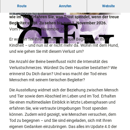
docum
Stadtführungen
Gärten
Die aktuelle Sonderausstellung stellt die Beziehung
Route
Anrufen
Website
enta
Fahrrad
zwischen Mensch und Hund in den Mittelpunkt - im Leben
Musee
fahren in
wie im Tod. Erfahren Sie, was Trost spendet, wenn der treue
Kassel
© Museum für Sepulkralkultur
© Museum für Sepulkralkultur; Foto: Nasim M
ohammadi
n,
Kassel
mit
Begleiter stirbt. Zu sehen bis zum 1. November 2026.
Kindern
Galeri
Wandern
Vom 7. Mai bis 1. November 2026
en und
im
Er war ein Teil Ihrer Familie, ein treuer Begleiter seit Ihrer
Sonde
Grünen
Gastronomie
Kindheit – und nun ist er nicht mehr da. Wohin mit dem Hund,
rausst
und
© Museum für Sepulkralkultur
Shopping
und wie gehen Sie mit diesem Verlust um?
ellung
en
Die Anzahl der Beine beeinflusst nicht die Intensität des
Street
Unterkünfte
Verlustschmerzes. Würdest Du Dein Haustier bestatten? Wie
Art
erinnerst Du Dich daran? Und was macht der Tod eines
Theat
Ausflugsziele
Menschen mit seinem tierischen Begleiter?
er und
in der Region
Bühne
Die Ausstellung widmet sich der Beziehung zwischen Mensch
nkunst
und Tier sowie dem Abschied im Leben und im Tod. Erhalten
Häufig
Sie einen multimedialen Einblick in letzte Lebensphasen und
gestellte
Fragen
erfahren Sie, wie vertraute Umgebungen Trost spenden
können. Zudem wird gezeigt, wie Menschen versuchen, dem
Tod zu begegnen – und Sie sind eingeladen, sich mit Ihren
eigenen Gedanken einzubringen. Das alles im Update 4.0 der