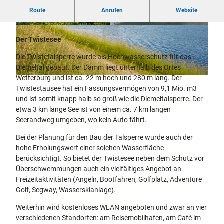
docum
Stadtführungen
Gärten
Route
Anrufen
Website
Stausee an der Twiste
enta
Fahrrad
Musee
fahren in
Kassel
© Sabrinity |
CC-BY
© Touristik Service Waldeck-Ederbergland |
CC-BY-SA
n,
Kassel
mit
Der Twistesee
Kindern
Galeri
Wandern
Die Twistetalsperre wurde als Hochwasserschutz für das
en und
im
Diemeltal gebaut. Der Damm liegt unterhalb des Ortes
Sonde
Grünen
Gastronomie
Wetterburg und ist ca. 22 m hoch und 280 m lang. Der
rausst
und
© Sabrinity |
CC-BY
Shopping
Twistestausee hat ein Fassungsvermögen von 9,1 Mio. m3
ellung
und ist somit knapp halb so groß wie die Diemeltalsperre. Der
en
etwa 3 km lange See ist von einem ca. 7 km langen
Street
Unterkünfte
Seerandweg umgeben, wo kein Auto fährt.
Art
Theat
Ausflugsziele
Bei der Planung für den Bau der Talsperre wurde auch der
er und
in der Region
hohe Erholungswert einer solchen Wasserfläche
Bühne
berücksichtigt. So bietet der Twistesee neben dem Schutz vor
nkunst
Häufig
Überschwemmungen auch ein vielfältiges Angebot an
gestellte
Freizeitaktivitäten (Angeln, Bootfahren, Golfplatz, Adventure
Fragen
Golf, Segway, Wasserskianlage).
Weiterhin wird kostenloses WLAN angeboten und zwar an vier
verschiedenen Standorten: am Reisemobilhafen, am Café im