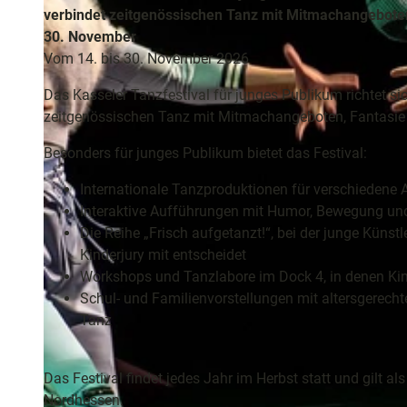
und
verbindet zeitgenössischen Tanz mit Mitmachangeboten, 
Shopping
30. November
Vom 14. bis 30. November 2026
Unterkünft
Das Kasseler Tanzfestival für junges Publikum richtet si
zeitgenössischen Tanz mit Mitmachangeboten, Fantasie u
Ausflugszi
Besonders für junges Publikum bietet das Festival:
in der Reg
Internationale Tanzproduktionen für verschiedene 
Interaktive Aufführungen mit Humor, Bewegung und 
Häufig
Die Reihe „Frisch aufgetanzt!“, bei der junge Küns
gestellte
Kinderjury mit entscheidet
Fragen
Workshops und Tanzlabore im Dock 4, in denen Kin
Schul- und Familienvorstellungen mit altersgerec
Tanz
Das Festival findet jedes Jahr im Herbst statt und gilt al
Nordhessen.