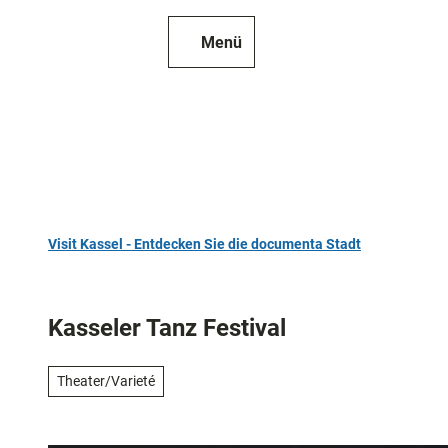
Z
u
Menü
Zur
Merkzettel
Suche
m
Karte
I
n
h
a
l
t
Visit Kassel - Entdecken Sie die documenta Stadt
TOP 10
Sehenswür
Kasseler Tanz Festival
Kunst
und
Theater/Varieté
Kultur
Alle