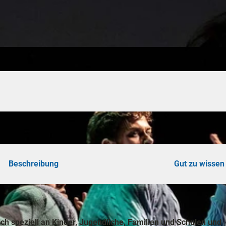
öhe
touren
ungen
Beschreibung
Gut zu wissen
ie
ich speziell an Kinder, Jugendliche, Familien und Schulen und