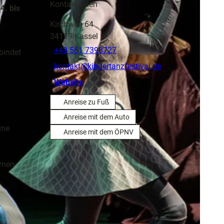
Kontaktdaten
4. bis
Kirchweg 64
34119
Kassel
+49 561 7398727
bindet
kontakt@kindertanzfestival.de
Website
Anreise zu Fuß
Anreise mit dem Auto
ine
Anreise mit dem ÖPNV
rnen