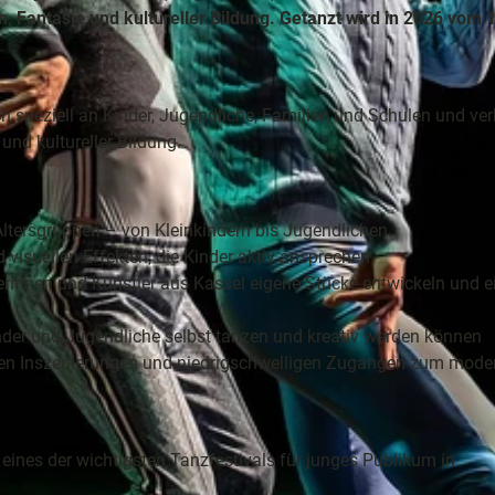
Fantasie und kultureller Bildung. Getanzt wird in 2026 vom 1
e
ch speziell an Kinder, Jugendliche, Familien und Schulen und ver
nd kultureller Bildung.
ele
ion
Altersgruppen – von Kleinkindern bis Jugendlichen
visuellen Effekten, die Kinder aktiv ansprechen
tlerinnen und Künstler aus Kassel eigene Stücke entwickeln und e
der und Jugendliche selbst tanzen und kreativ werden können
hten Inszenierungen und niedrigschwelligen Zugängen zum mode
s eines der wichtigsten Tanzfestivals für junges Publikum in