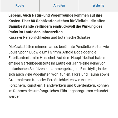
docum
Stadtführungen
Gärten
Er dient der Bildung, der Andacht und der Erholung - der
Route
Anrufen
Website
enta
Fahrrad
Hauptfriedhof im Stadtteil Nordholland ist ein Ort des
Musee
fahren in
Lebens. Auch Natur- und Vogelfreunde kommen auf ihre
Kassel
n,
Kassel
mit
Kosten. Über 80 Gehölzarten stehen für Vielfalt - die alten
Kindern
Galeri
Wandern
Baumbestände verändern eindrucksvoll die Wirkung des
en und
im
Parks im Laufe der Jahreszeiten.
Sonde
Grünen
Kasseler Persönlichkeiten und botanische Schätze
Gastronomie
rausst
und
Shopping
Die Grabstätten erinnern an so berühmte Persönlichkeiten wie
ellung
Louis Spohr, Ludwig Emil Grimm, Arnold Bode oder die
en
Fabrikantenfamilie Henschel. Auf dem Hauptfriedhof haben
Street
Unterkünfte
emsige Gartenbegeisterte im Laufe der Jahre eine Reihe von
Art
botanischen Schätzen zusammengetragen. Eine Idylle, in der
Theat
Ausflugsziele
sich auch viele Vogelarten wohl fühlen. Flora und Fauna sowie
er und
in der Region
Grabmale von Kasseler Persönlichkeiten wie Ärzten,
Bühne
Forschern, Künstlern, Handwerkern und Querdenkern, können
nkunst
Häufig
im Rahmen des umfangreichen Führungsprogramm erkundet
gestellte
werden.
Fragen