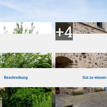
ad
shöhe
n
ertouren
hrungen
Beschreibung
Gut zu wissen
omie