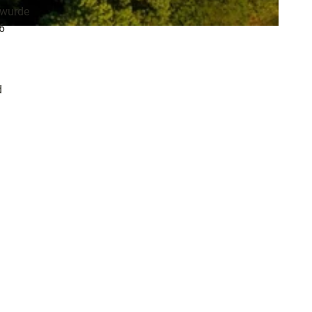
 wurde
6
d