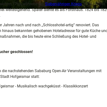
rweitern.1760, während des
Siebenjährigen Kriegs
(1756–1763),
iel weitestgehend. Später diente es als Forsthaus. 1824 bis 182
.
 Jahren nach und nach „Schlosshotel-artig“ renoviert. Das
en hinaus bekannten gehobenen Hoteladresse für gute Küche un
aßnahmen, die bis heute eine Schließung des Hotel- und
sucher geschlossen!
ch die nachstehenden Sababurg Open-Air Veranstaltungen mit
Stadt Hofgeismar statt:
fgeismar - Musikalisch wachgeküsst - Klassikkonzert