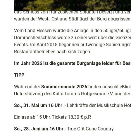
1730 ließ u.a. Landgraf Karl die Sababurg geringfügig e
das Schloss von französischen Soldaten besetzt und verf
© Naturpark Reinhardswald e.V., visitnordhessen |
CC-BY
wurden der West-, Ost und Südflügel der Burg abgerissen
Vom Land Hessen wurde die Anlage in den 50-iger/60-iger
Dornröschenschloss wurde zu einer weit über die Grenz
Events. Im April 2018 begannen aufwendige Sanierungsm
Restaurantbetriebes nach sich zogen.
Im Jahr 2026 ist die gesamte Burganlage leider für Be
TIPP
Während der
Sommermonate 2026
finden ausschließli
Unterstützung des Kulturforums Hofgeismar e.V. und der 
So., 31. Mai um 16 Uhr
- Lehrkräfte der Musikschule Ho
Einlass ab 15 Uhr, Tickets 18,30 € p.P.
So., 28. Juni um 16 Uhr
- True Grit Gone Country.