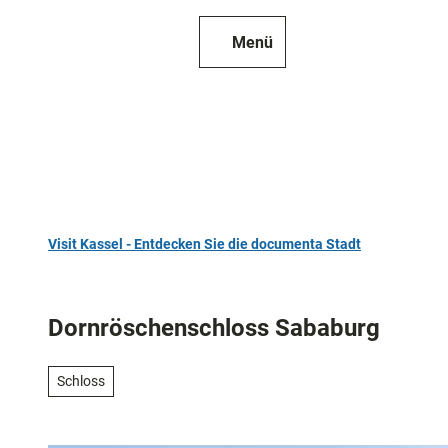
Z
u
Menü
Zur
Merkzettel
Suche
m
Karte
I
n
h
a
l
t
Visit Kassel - Entdecken Sie die documenta Stadt
TOP 10
Sehensw
Dornröschenschloss Sababurg
Kunst
und
Schloss
Kultur
Alle