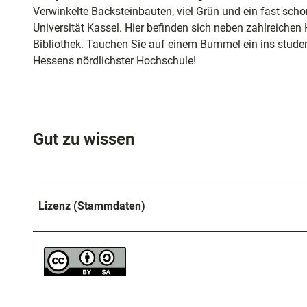
und
Verwinkelte Backsteinbauten, viel Grün und ein fast scho
Shoppi
Universität Kassel. Hier befinden sich neben zahlreichen
Bibliothek. Tauchen Sie auf einem Bummel ein ins stude
Unterkü
Hessens nördlichster Hochschule!
Ausflug
in der R
Gut zu wissen
Häufig
gestellt
Fragen
Lizenz (Stammdaten)