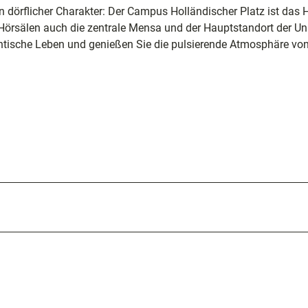
n dörflicher Charakter: Der Campus Holländischer Platz ist das 
ng
 Hörsälen auch die zentrale Mensa und der Hauptstandort der Uni
ntische Leben und genießen Sie die pulsierende Atmosphäre vo
nfte
sziele
egion
e