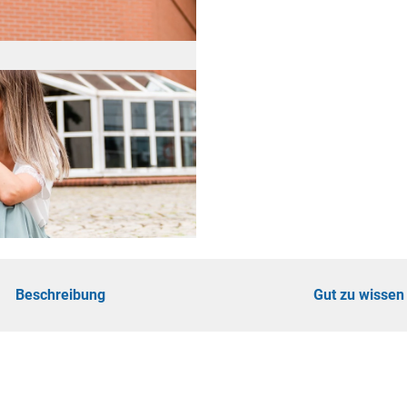
ad
shöhe
n
ertouren
hrungen
Beschreibung
Gut zu wissen
omie