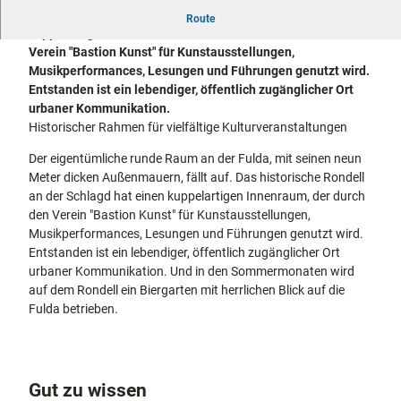
docum
Stadtführungen
Gärten
Das historische Rondell an der Schlagd hat einen
Route
enta
Fahrrad
kuppelartigen Innenraum, der seit dem Jahr 2000 durch den
Musee
fahren in
Verein "Bastion Kunst" für Kunstausstellungen,
Kassel
n,
Kassel
mit
Musikperformances, Lesungen und Führungen genutzt wird.
Kindern
Galeri
Wandern
Entstanden ist ein lebendiger, öffentlich zugänglicher Ort
en und
im
urbaner Kommunikation.
Sonde
Grünen
Historischer Rahmen für vielfältige Kulturveranstaltungen
Gastronomie
rausst
und
Shopping
Der eigentümliche runde Raum an der Fulda, mit seinen neun
ellung
Meter dicken Außenmauern, fällt auf. Das historische Rondell
en
an der Schlagd hat einen kuppelartigen Innenraum, der durch
Street
Unterkünfte
den Verein "Bastion Kunst" für Kunstausstellungen,
Art
Musikperformances, Lesungen und Führungen genutzt wird.
Theat
Ausflugsziele
Entstanden ist ein lebendiger, öffentlich zugänglicher Ort
er und
in der Region
urbaner Kommunikation. Und in den Sommermonaten wird
Bühne
auf dem Rondell ein Biergarten mit herrlichen Blick auf die
nkunst
Häufig
Fulda betrieben.
gestellte
Fragen
Gut zu wissen