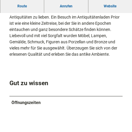
docum
Stadtführungen
Gärten
Schmuckstücke aus drei Jahrhunderten
Route
Anrufen
Website
enta
Fahrrad
Man muss kein Sammler sein, um den Charme von
Musee
fahren in
Antiquitäten zu lieben. Ein Besuch im Antiquitätenladen Prior
Kassel
n,
Kassel
mit
ist wie eine kleine Zeitreise, bei der Sie in andere Epochen
Kindern
Galeri
Wandern
eintauchen und ganz besondere Schätze finden können.
en und
im
Liebevoll und mit viel Sorgfalt wurden Möbel, Lampen,
Sonde
Grünen
Gemälde, Schmuck, Figuren aus Porzellan und Bronze und
Gastronomie
rausst
und
vieles mehr für Sie ausgewählt. Überzeugen Sie sich von der
Shopping
ellung
erlesenen Qualität und erleben Sie das antike Ambiente.
en
Street
Unterkünfte
Art
Theat
Ausflugsziele
Gut zu wissen
er und
in der Region
Bühne
nkunst
Häufig
Öffnungszeiten
gestellte
Fragen