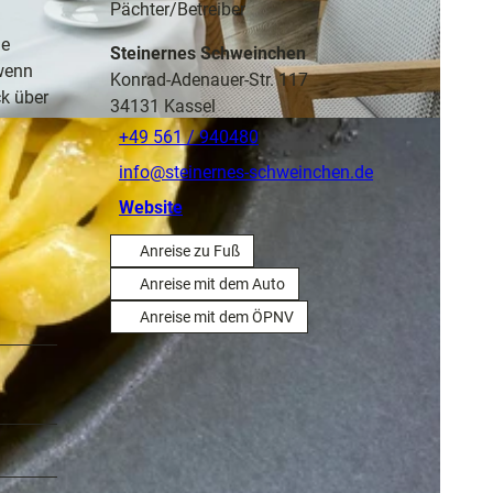
Pächter/Betreiber
le
Steinernes Schweinchen
 wenn
Konrad-Adenauer-Str. 117
ck über
34131
Kassel
+49 561 / 940480
info@steinernes-schweinchen.de
Website
Anreise zu Fuß
Anreise mit dem Auto
Anreise mit dem ÖPNV