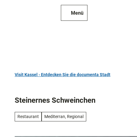
Z
u
Menü
Zur
Merkzettel
Suche
m
Karte
I
n
h
a
l
t
Visit Kassel - Entdecken Sie die documenta Stadt
TOP 10
Sehensw
Steinernes Schweinchen
Kunst
und
Restaurant
Mediterran, Regional
Kultur
Alle