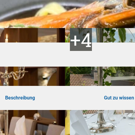
ad
shöhe
n
ertouren
hrungen
Beschreibung
Gut zu wissen
omie