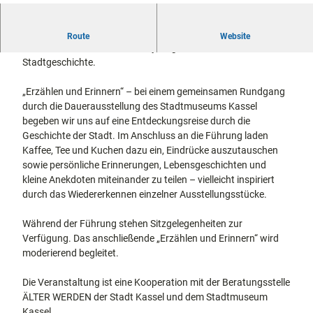
docum
Stadtführungen
Gärten
7
enta
Fahrrad
8
Begeben Sie sich mit uns an diesem Nachmittag auf eine
Route
Musee
Website
fahren in
1
Kassel
Zeitreise durch die über 1.100-jährige Kasseler
n,
Kassel
mit
6
Stadtgeschichte.
Kindern
Galeri
Wandern
9
en und
im
7
„Erzählen und Erinnern“ – bei einem gemeinsamen Rundgang
Sonde
Grünen
Gastronomie
1
durch die Dauerausstellung des Stadtmuseums Kassel
rausst
und
8
begeben wir uns auf eine Entdeckungsreise durch die
Shopping
ellung
6
Geschichte der Stadt. Im Anschluss an die Führung laden
en
3
Kaffee, Tee und Kuchen dazu ein, Eindrücke auszutauschen
Street
Unterkünfte
0
sowie persönliche Erinnerungen, Lebensgeschichten und
Art
.
kleine Anekdoten miteinander zu teilen – vielleicht inspiriert
Theat
j
Ausflugsziele
durch das Wiedererkennen einzelner Ausstellungsstücke.
er und
in der Region
p
Bühne
g
Während der Führung stehen Sitzgelegenheiten zur
nkunst
Häufig
Verfügung. Das anschließende „Erzählen und Erinnern“ wird
gestellte
moderierend begleitet.
Fragen
Die Veranstaltung ist eine Kooperation mit der Beratungsstelle
ÄLTER WERDEN der Stadt Kassel und dem Stadtmuseum
Kassel.