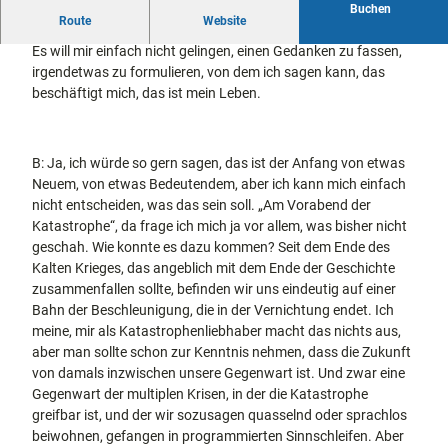
7
Buchen
docum
Stadtführungen
Gärten
Route
Website
7
A: Ich weiß einfach nicht, wie ich anfangen soll. Versteht ihr?
enta
Fahrrad
9
Es will mir einfach nicht gelingen, einen Gedanken zu fassen,
Musee
fahren in
Kassel
8
irgendetwas zu formulieren, von dem ich sagen kann, das
n,
Kassel
mit
2
beschäftigt mich, das ist mein Leben.
Kindern
Galeri
Wandern
7
en und
im
4
Sonde
Grünen
Gastronomie
6
rausst
und
B: Ja, ich würde so gern sagen, das ist der Anfang von etwas
Shopping
1
ellung
Neuem, von etwas Bedeutendem, aber ich kann mich einfach
.
en
nicht entscheiden, was das sein soll. „Am Vorabend der
p
Street
Unterkünfte
Katastrophe“, da frage ich mich ja vor allem, was bisher nicht
n
Art
geschah. Wie konnte es dazu kommen? Seit dem Ende des
g
Theat
Kalten Krieges, das angeblich mit dem Ende der Geschichte
Ausflugsziele
er und
in der Region
zusammenfallen sollte, befinden wir uns eindeutig auf einer
Bühne
Bahn der Beschleunigung, die in der Vernichtung endet. Ich
nkunst
meine, mir als Katastrophenliebhaber macht das nichts aus,
Häufig
aber man sollte schon zur Kenntnis nehmen, dass die Zukunft
gestellte
Fragen
von damals inzwischen unsere Gegenwart ist. Und zwar eine
Gegenwart der multiplen Krisen, in der die Katastrophe
greifbar ist, und der wir sozusagen quasselnd oder sprachlos
beiwohnen, gefangen in programmierten Sinnschleifen. Aber