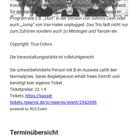
docum
Stadtführungen
Gärten
Konzert die ein- oder anderen Überraschung. Namensgebend
enta
Fahrrad
für die Band ist „True Colors“ von Cindy Lauper genauso im
Musee
fahren in
Program wie z.B. „Hurt“ in der Version von Johnny Cash oder
Kassel
n,
Kassel
mit
auch „Jump“ von Van Halen unplugged. Das Trio lädt nicht nur
Kindern
Galeri
Wandern
zum Zuhören sondern auch zu Mitsingen und Tanzen ein.
en und
im
Sonde
Grünen
Copyright: True Colors
Gastronomie
rausst
und
Shopping
ellung
Die Veranstaltungsstätte ist rollstuhlgerecht.
en
Street
Unterkünfte
Die schwerbehinderte Person mit B im Ausweis zahlt den
Art
Normalpreis. Deren Begleitperson erhält freien Eintritt und
Theat
benötigt kein eigenes Ticket.
Ausflugsziele
er und
in der Region
Ticketpreise: 22.1 €
Bühne
Tickets:
https://kassel-
nkunst
tickets.reservix.de/p/reservix/event/2542096
Häufig
gestellte
powered by RCE-Event
Fragen
Terminübersicht