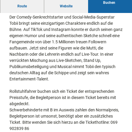
Buchen
docum
Stadtführungen
Gärten
Tobii Live Mutti & Friends
Route
Website
enta
Fahrrad
Musee
fahren in
Der Comedy-Senkrechtstarter und Social-Media-Superstar
Kassel
n,
Kassel
mit
Tobii bringt seine einzigartigen Charaktere endlich auf die
Kindern
Galeri
Wandern
Bühne. Auf TikTok und Instagram konnte er durch seinen ganz
en und
im
eigenen Humor und seine authentischen Sketche schnell eine
Sonde
Grünen
Fangemeinde von über 1.5 Millionen treuen Followern
Gastronomie
rausst
und
aufbauen. Jetzt sind seine Figuren wie die Mutti, die
Shopping
ellung
Nachbarin oder die Lehrerin endlich auf Live-Tour. In einer
en
verrückten Mischung aus Live-Sketchen, Stand Up,
Street
Unterkünfte
Publikumsbeteiligung und Musical nimmt Tobii den typisch
Art
deutschen Alltag auf die Schippe und zeigt sein wahres
Theat
Entertainment-Talent.
Ausflugsziele
er und
in der Region
Bühne
Rollstuhlfahrer buchen sich ein Ticket der entsprechenden
nkunst
Preisstufe, die Begleitperson ist in diesem Ticket bereits mit
Häufig
abgedeckt.
gestellte
Fragen
Schwerbehinderte mit B im Ausweis zahlen den Normalpreis,
Begleitperson ist umsonst, benötigt aber ein zusätzliches
Ticket. Bitte wenden Sie sich hierzu an die Tickethotline: 069
902839 86