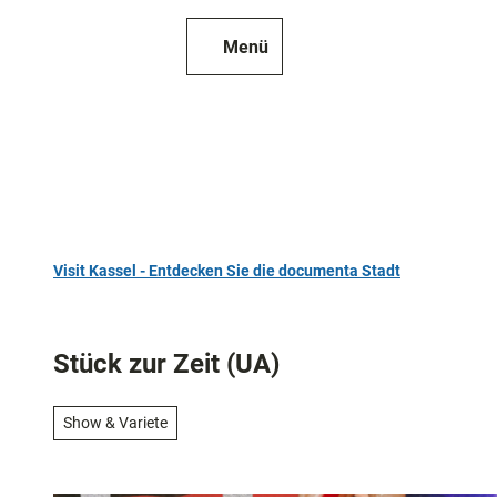
Z
u
Menü
Zur
Merkzettel
Suche
m
Karte
I
n
h
a
l
t
Visit Kassel - Entdecken Sie die documenta Stadt
TOP 10
Sehenswür
Stück zur Zeit (UA)
Kunst
und
Show & Variete
Kultur
Alle