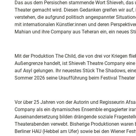
und
Das aus dem Persischen stammende Wort Shieveh, das un
3
Shopping
Theater gemacht wird. Diesen Gedanken greifen wir auf, 
7
verstehen, die aufgrund politisch angespannter Situatio
8
mit internationalen Künstler:innen und deren Perspektiv
Unterkünft
9
Mahian und ihre Company aus Teheran ein, ein neues Stü
.
p
Ausflugszi
n
in der Reg
Mit der Produktion The Child, die von drei vor Kriegen f
g
Außengrenze handelt, ist Shieveh Theatre Company eine
auf Asyl gelungen. Ihr neuestes Stück The Shadows, eine
Häufig
Sommer 2026 seine Uraufführung beim Festival Theater 
gestellte
Fragen
Vor über 25 Jahren von der Autorin und Regisseurin Afs
Company als ein dynamisches Ensemble engagierter irani
Auseinandersetzung bilden drängende soziale Fragestell
Theaterabenden verwebt. Bisherige Produktionen waren b
Berliner HAU (Hebbel am Ufer) sowie bei den Wiener Fes