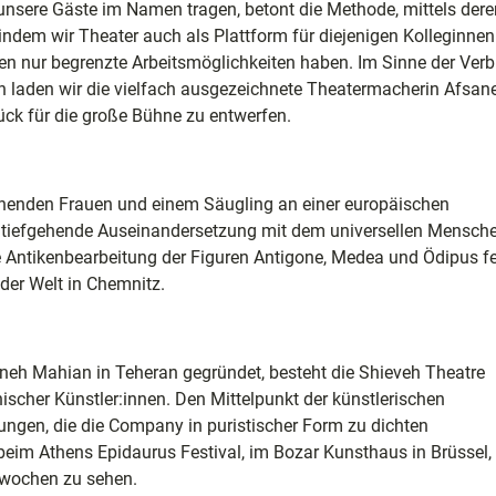
sere Gäste im Namen tragen, betont die Methode, mittels dere
indem wir Theater auch als Plattform für diejenigen Kolleginnen
nen nur begrenzte Arbeitsmöglichkeiten haben. Im Sinne der Ver
en laden wir die vielfach ausgezeichnete Theatermacherin Afsan
e
ck für die große Bühne zu entwerfen.
ele
ion
liehenden Frauen und einem Säugling an einer europäischen
 tiefgehende Auseinandersetzung mit dem universellen Mensch
 Antikenbearbeitung der Figuren Antigone, Medea und Ödipus fe
der Welt in Chemnitz.
aneh Mahian in Teheran gegründet, besteht die Shieveh Theatre
scher Künstler:innen. Den Mittelpunkt der künstlerischen
ungen, die die Company in puristischer Form zu dichten
eim Athens Epidaurus Festival, im Bozar Kunsthaus in Brüssel
twochen zu sehen.