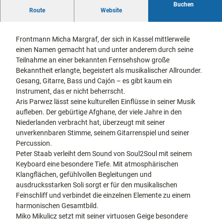
Buchen
docum
Stadtführungen
Gärten
Soul2Soul – Die musikalische Verbindung von Micha Margraf,
Route
Website
enta
Fahrrad
Aris Parwez, Peter Staab und Miko Mikulicz!
Musee
fahren in
Kassel
n,
Kassel
mit
Frontmann Micha Margraf, der sich in Kassel mittlerweile
Kindern
Galeri
Wandern
einen Namen gemacht hat und unter anderem durch seine
en und
im
Teilnahme an einer bekannten Fernsehshow große
Sonde
Grünen
Bekanntheit erlangte, begeistert als musikalischer Allrounder.
Gastronomie
rausst
und
Gesang, Gitarre, Bass und Cajón – es gibt kaum ein
Shopping
ellung
Instrument, das er nicht beherrscht.
en
Aris Parwez lässt seine kulturellen Einflüsse in seiner Musik
Street
Unterkünfte
aufleben. Der gebürtige Afghane, der viele Jahre in den
Art
Niederlanden verbracht hat, überzeugt mit seiner
Theat
unverkennbaren Stimme, seinem Gitarrenspiel und seiner
Ausflugsziele
er und
Percussion.
in der Region
Bühne
Peter Staab verleiht dem Sound von Soul2Soul mit seinem
nkunst
Keyboard eine besondere Tiefe. Mit atmosphärischen
Häufig
Klangflächen, gefühlvollen Begleitungen und
gestellte
Fragen
ausdrucksstarken Soli sorgt er für den musikalischen
Feinschliff und verbindet die einzelnen Elemente zu einem
harmonischen Gesamtbild.
Miko Mikulicz setzt mit seiner virtuosen Geige besondere