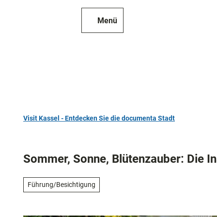
Z
u
Menü
Zur
Merkzettel
Suche
m
Karte
I
n
h
a
l
t
Visit Kassel - Entdecken Sie die documenta Stadt
TOP 10
Sehenswür
Sommer, Sonne, Blütenzauber: Die I
Kunst
und
Führung/Besichtigung
Kultur
Alle