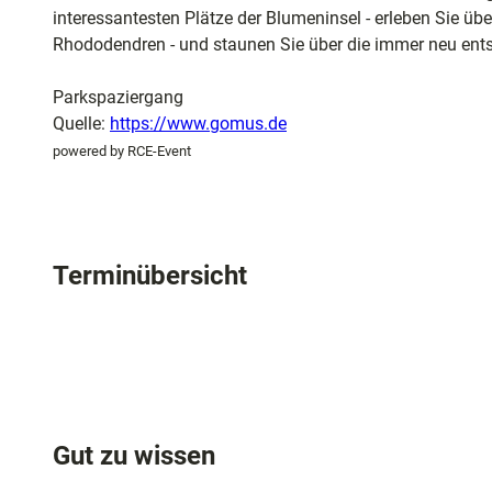
und
interessantesten Plätze der Blumeninsel - erleben Sie üb
Shopping
Rhododendren - und staunen Sie über die immer neu ent
Unterkünft
Parkspaziergang
Quelle:
https://www.gomus.de
powered by RCE-Event
Ausflugszi
in der Reg
Häufig
Terminübersicht
gestellte
Fragen
Gut zu wissen