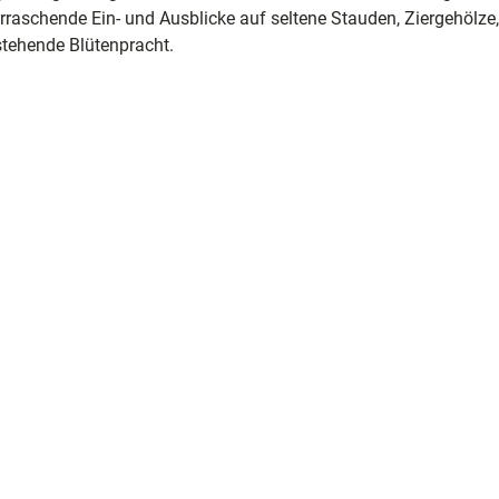
erraschende Ein- und Ausblicke auf seltene Stauden, Ziergehölze,
stehende Blütenpracht.
e
ele
ion