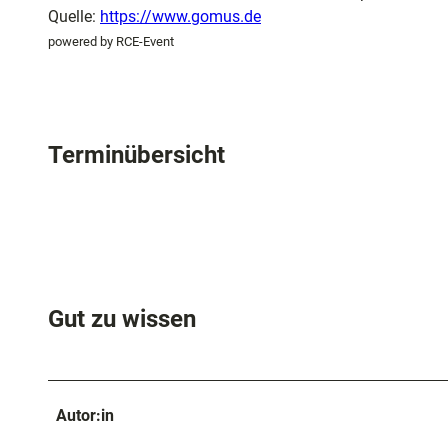
und
Quelle:
https://www.gomus.de
Shopping
powered by RCE-Event
Unterkünft
Terminübersicht
Ausflugszi
in der Reg
Häufig
gestellte
Fragen
Gut zu wissen
Autor:in