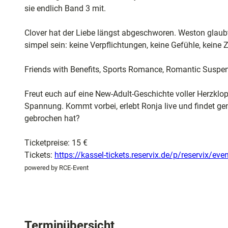
und
sie endlich Band 3 mit.
Shopping
Clover hat der Liebe längst abgeschworen. Weston glaub
Unterkünft
simpel sein: keine Verpflichtungen, keine Gefühle, keine 
Friends with Benefits, Sports Romance, Romantic Suspens
Ausflugszi
in der Reg
Freut euch auf eine New-Adult-Geschichte voller Herzklo
Spannung. Kommt vorbei, erlebt Ronja live und findet g
gebrochen hat?
Häufig
gestellte
Ticketpreise: 15 €
Fragen
Tickets:
https://kassel-tickets.reservix.de/p/reservix/ev
powered by RCE-Event
Terminübersicht