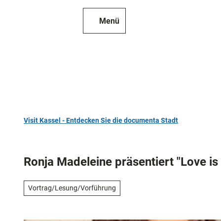
Z
u
Menü
Zur
Merkzettel
Suche
m
Karte
I
n
h
a
l
t
Visit Kassel - Entdecken Sie die documenta Stadt
TOP 10
Sehenswür
Ronja Madeleine präsentiert "Love is
Kunst
und
Vortrag/Lesung/Vorführung
Kultur
Alle