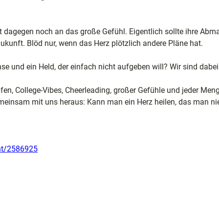
t dagegen noch an das große Gefühl. Eigentlich sollte ihre Ab
e
Zukunft. Blöd nur, wenn das Herz plötzlich andere Pläne hat.
e und ein Held, der einfach nicht aufgeben will? Wir sind dabei
ele
ion
pfen, College-Vibes, Cheerleading, großer Gefühle und jeder Men
emeinsam mit uns heraus: Kann man ein Herz heilen, das man ni
ent/2586925