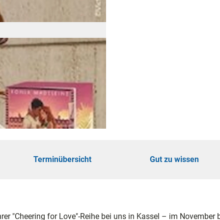
öhe
touren
ungen
Terminübersicht
Gut zu wissen
ie
er "Cheering for Love"-Reihe bei uns in Kassel – im November b