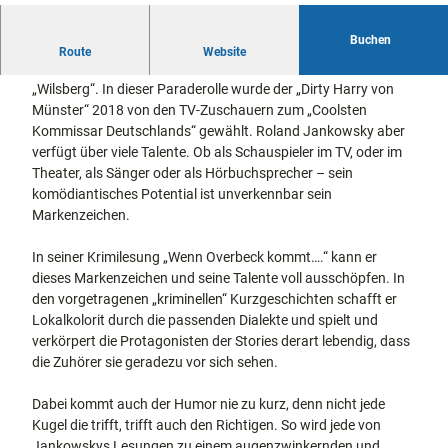
docum
Stadtführungen
Gärten
enta
Fahrrad
Buchen
Roland Jankowsky kennen die meisten als den etwas
Route
Musee
Website
fahren in
Kassel
sonderbaren Kommissar Overbeck aus der Kult-Krimireihe
n,
Kassel
mit
„Wilsberg“. In dieser Paraderolle wurde der „Dirty Harry von
Kindern
Galeri
Wandern
Münster“ 2018 von den TV-Zuschauern zum „Coolsten
en und
im
Kommissar Deutschlands“ gewählt. Roland Jankowsky aber
Sonde
Grünen
Gastronomie
verfügt über viele Talente. Ob als Schauspieler im TV, oder im
rausst
und
Theater, als Sänger oder als Hörbuchsprecher – sein
Shopping
ellung
komödiantisches Potential ist unverkennbar sein
en
Markenzeichen.
Street
Unterkünfte
Art
In seiner Krimilesung „Wenn Overbeck kommt….“ kann er
Theat
Ausflugsziele
dieses Markenzeichen und seine Talente voll ausschöpfen. In
er und
in der Region
den vorgetragenen „kriminellen“ Kurzgeschichten schafft er
Bühne
Lokalkolorit durch die passenden Dialekte und spielt und
nkunst
Häufig
verkörpert die Protagonisten der Stories derart lebendig, dass
gestellte
die Zuhörer sie geradezu vor sich sehen.
Fragen
Dabei kommt auch der Humor nie zu kurz, denn nicht jede
Kugel die trifft, trifft auch den Richtigen. So wird jede von
Jankowskys Lesungen zu einem augenzwinkernden und