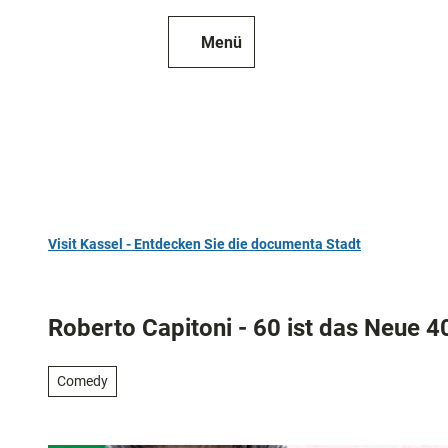
Z
u
Menü
Zur
Merkzettel
Suche
m
Karte
I
n
h
a
l
t
Visit Kassel - Entdecken Sie die documenta Stadt
TOP 10
Sehenswür
Roberto Capitoni - 60 ist das Neue 4
Kunst
und
Comedy
Kultur
Alle