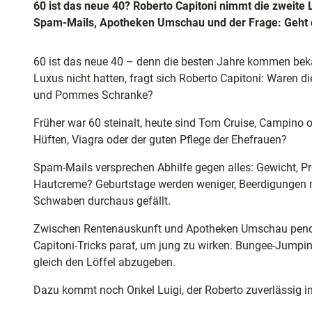
und
60 ist das neue 40? Roberto Capitoni nimmt die zweite
Shopping
Spam-Mails, Apotheken Umschau und der Frage: Geht 
Unterkünft
60 ist das neue 40 – denn die besten Jahre kommen bek
Luxus nicht hatten, fragt sich Roberto Capitoni: Waren di
und Pommes Schranke?
Ausflugszi
Früher war 60 steinalt, heute sind Tom Cruise, Campino o
in der Reg
Hüften, Viagra oder der guten Pflege der Ehefrauen?
Spam-Mails versprechen Abhilfe gegen alles: Gewicht, Pr
Häufig
Hautcreme? Geburtstage werden weniger, Beerdigungen 
gestellte
Schwaben durchaus gefällt.
Fragen
Zwischen Rentenauskunft und Apotheken Umschau pendel
Capitoni-Tricks parat, um jung zu wirken. Bungee-Jumping
gleich den Löffel abzugeben.
Dazu kommt noch Onkel Luigi, der Roberto zuverlässig i