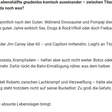
 Lebenshälfte gnadenlos komisch auseinander – zwischen Tita
da noch was?
e
anntlich nach den Guten. Während Dinosaurier und Pompeji die
e guten Jahre wirklich Sex, Drugs & Rock’n’Roll oder doch Freiba
ele
der Jim Carrey über 60 – und Capitoni mittendrin. Liegt’s an Tit
ion
ostata, Krampfadern – helfen aber auch nicht weiter. Botox ode
mehr. Dafür rückt die Bahn-Ermäßigung näher, was dem halben
t Roberto zwischen Lachkrampf und Verzweiflung – hätte abe
 steht trotzdem nicht auf seiner Bucketlist: Zu groß die Gefahr,
n absurde Lebenslagen bringt.